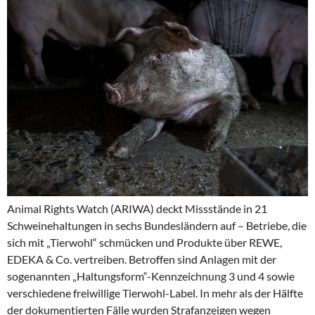
Animal Rights Watch (ARIWA) deckt Missstände in 21
Schweinehaltungen in sechs Bundesländern auf – Betriebe, die
sich mit „Tierwohl“ schmücken und Produkte über REWE,
EDEKA & Co. vertreiben. Betroffen sind Anlagen mit der
sogenannten „Haltungsform“-Kennzeichnung 3 und 4 sowie
verschiedene freiwillige Tierwohl-Label. In mehr als der Hälfte
der dokumentierten Fälle wurden Strafanzeigen wegen