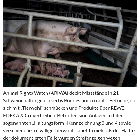
Animal Rights Watch (ARIWA) deckt Missstände in 21
Schweinehaltungen in sechs Bundesländern auf – Betriebe, die
sich mit „Tierwohl“ schmücken und Produkte über REWE,
EDEKA & Co. vertreiben. Betroffen sind Anlagen mit der
sogenannten „Haltungsform“-Kennzeichnung 3 und 4 sowie
verschiedene freiwillige Tierwohl-Label. In mehr als der Hälfte
der dokumentierten Fälle wurden Strafanzeigen wegen