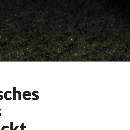
sches
s
eckt