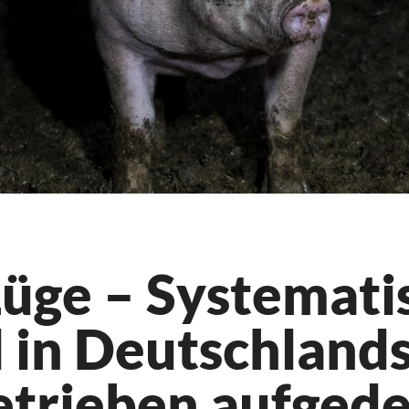
Lüge – Systemati
d in Deutschland
etrieben aufged