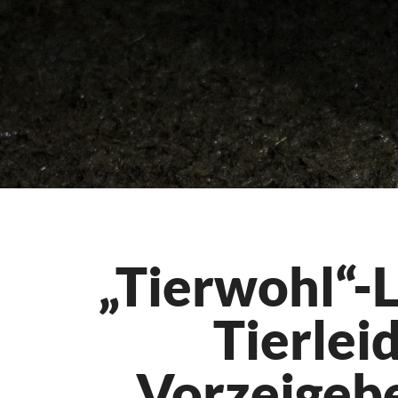
„Tierwohl“-
Tierlei
Vorzeigeb