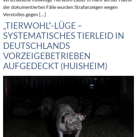
der dokumentierten Fälle wurden Strafanzeigen wegen
Verstoßes gegen […]
„TIERWOHL“-LÜGE –
SYSTEMATISCHES TIERLEID IN
DEUTSCHLANDS
VORZEIGEBETRIEBEN
AUFGEDECKT (HUISHEIM)