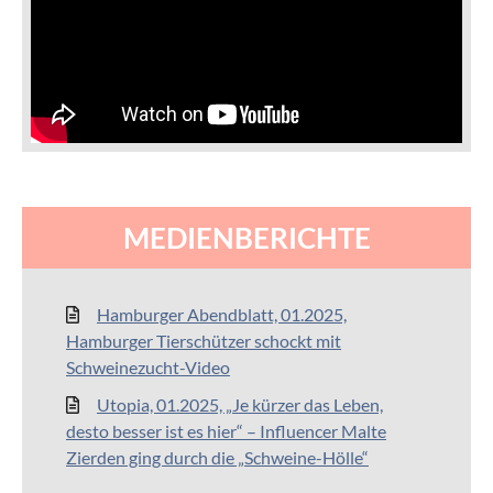
MEDIENBERICHTE
Hamburger Abendblatt, 01.2025,
Hamburger Tierschützer schockt mit
Schweinezucht-Video
Utopia, 01.2025, „Je kürzer das Leben,
desto besser ist es hier“ – Influencer Malte
Zierden ging durch die „Schweine-Hölle“