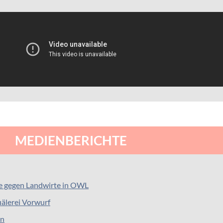
MEDIENBERICHTE
e gegen Landwirte in OWL
quälerei Vorwurf
an