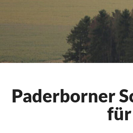
Paderborner S
für