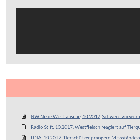
NW Neue Westfälische, 10.2017, Schwere Vorwürf
Radio Stift, 10.2017, Westfleisch reagiert auf Tier
HNA, 10.2017, Tierschützer prangern Missstände 