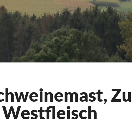
chweinemast, Zul
 Westfleisch