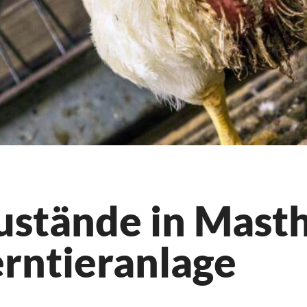
stände in Mast
erntieranlage