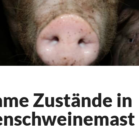
me Zustände in
enschweinemast