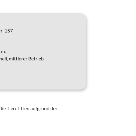
r:
157
rm:
ll, mittlerer Betrieb
e Tiere litten aufgrund der