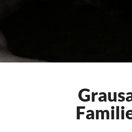
Grausa
Famili