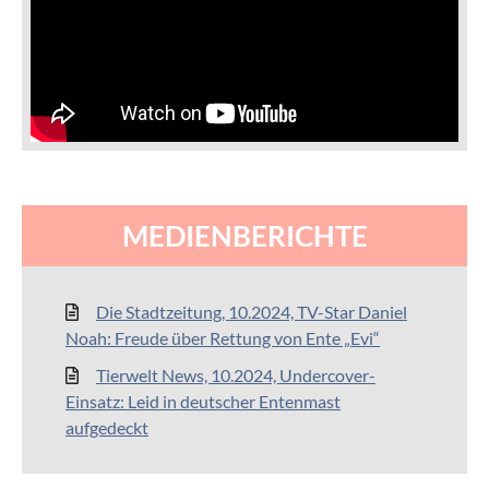
MEDIENBERICHTE
Die Stadtzeitung, 10.2024, TV-Star Daniel
Noah: Freude über Rettung von Ente „Evi“
Tierwelt News, 10.2024, Undercover-
Einsatz: Leid in deutscher Entenmast
aufgedeckt