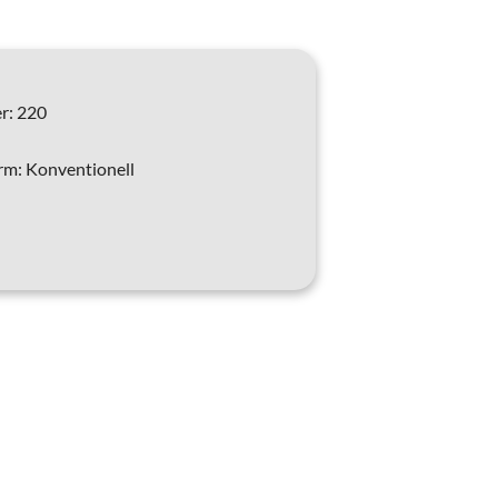
r:
220
rm:
Konventionell