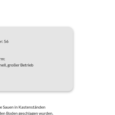
r:
56
rm:
ell, großer Betrieb
ie Sauen in Kastenständen
 den Boden geschlagen wurden.