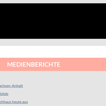
MEDIENBERICHTE
Sachsen-Anhalt
 blieb
ochhaus heute aus