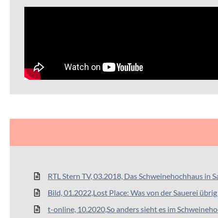
RTL Stern TV, 03.2018, Das Schweinehochhaus in 
Bild, 01.2022,Lost Place: Was von der Sauerei übrig
t-online, 10.2020,So anders sieht es im Schweineh