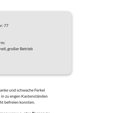
r:
77
rm:
ell, großer Betrieb
ranke und schwache Ferkel
m in zu engen Kastenständen
cht befreien konnten.