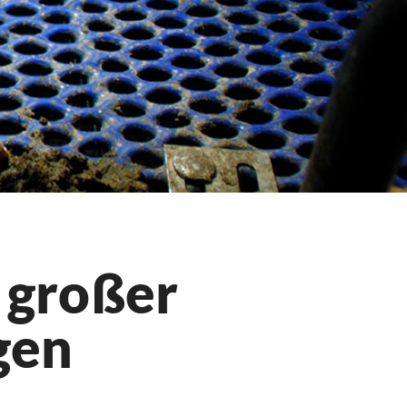
 großer
gen