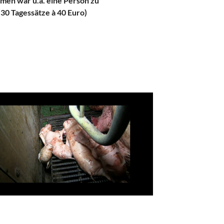
hmen war u.a. eine Person zu
(30 Tagessätze à 40 Euro)